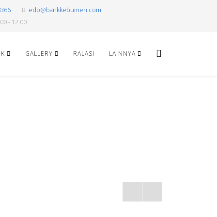
8366
edp@bankkebumen.com
00 - 12.00
NK
GALLERY
RALASI
LAINNYA