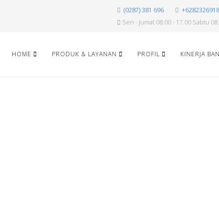
(0287) 381 696
+628232691
Sen - Jumat 08.00 - 17.00 Sabtu 08.
HOME
PRODUK & LAYANAN
PROFIL
KINERJA BA